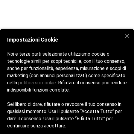
Impostazioni Cookie
Noi e terze parti selezionate utilizziamo cookie o
tecnologie simili per scopi tecnici e, con il tuo consenso,
anche per funzionalità, esperienza, misurazione e scopi di
Home
Spiaggia
Bar e Ristorante
Contatti
marketing (con annunci personalizzati) come specificato
nella
politica sui cookie
. Rifiutare il consenso può rendere
Siamo aperti tutti i giorni dalle 7:00 alle 20:00
indisponibili funzioni correlate.
Sei libero di dare, rifiutare o revocare il tuo consenso in
qualsiasi momento. Usa il pulsante “Accetta Tutto” per
dare il consenso. Usa il pulsante “Rifiuta Tutto” per
continuare senza accettare.